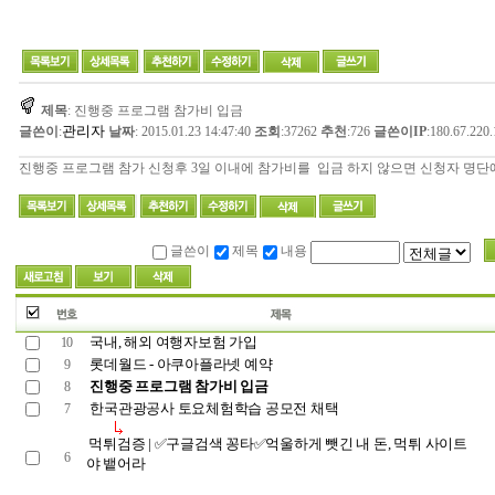
제목
: 진행중 프로그램 참가비 입금
관리자
글쓴이
:
날짜
: 2015.01.23 14:47:40
조회
:37262
추천
:726
글쓴이IP
:180.67.220.
진행중 프로그램 참가 신청후 3일 이내에 참가비를 입금 하지 않으면 신청자 명단
글쓴이
제목
내용
국내, 해외 여행자보험 가입
10
롯데월드 - 아쿠아플라넷 예약
9
진행중 프로그램 참가비 입금
8
한국관광공사 토요체험학습 공모전 채택
7
먹튀검증 | ✅구글검색 꽁타✅억울하게 뺏긴 내 돈, 먹튀 사이트
6
야 뱉어라