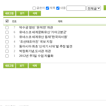
글쓴이
제목
내용
덕수궁 영빈 ' 돈덕전' 개관
7
유네스코 세계문화유산 '가야고분군'
6
유네스코 세계유산 등재"한국의서원'
5
‘조선태조어진’ 국보 지정
4
동아시아 최초 '신석기 시대 '밭 추정 발견
3
박정희기념,도서관 개관
2
2012년 주5일 수업 자율화
1