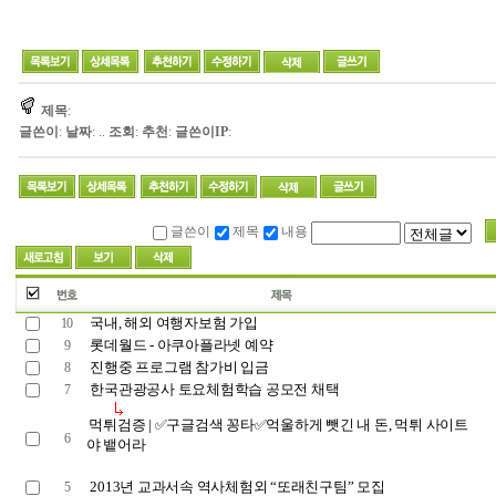
제목
:
글쓴이
:
날짜
: ..
조회
:
추천
:
글쓴이IP
:
글쓴이
제목
내용
국내, 해외 여행자보험 가입
10
롯데월드 - 아쿠아플라넷 예약
9
진행중 프로그램 참가비 입금
8
한국관광공사 토요체험학습 공모전 채택
7
먹튀검증 | ✅구글검색 꽁타✅억울하게 뺏긴 내 돈, 먹튀 사이트
6
야 뱉어라
2013년 교과서속 역사체험외 “또래친구팀” 모집
5