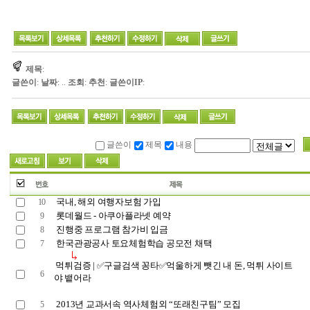
제목
:
글쓴이
:
날짜
: ..
조회
:
추천
:
글쓴이IP
:
글쓴이
제목
내용
국내, 해외 여행자보험 가입
10
롯데월드 - 아쿠아플라넷 예약
9
진행중 프로그램 참가비 입금
8
한국관광공사 토요체험학습 공모전 채택
7
먹튀검증 | ✅구글검색 꽁타✅억울하게 뺏긴 내 돈, 먹튀 사이트
6
야 뱉어라
2013년 교과서속 역사체험외 “또래친구팀” 모집
5