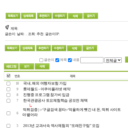
제목
:
글쓴이
:
날짜
: ..
조회
:
추천
:
글쓴이IP
:
글쓴이
제목
내용
국내, 해외 여행자보험 가입
10
롯데월드 - 아쿠아플라넷 예약
9
진행중 프로그램 참가비 입금
8
한국관광공사 토요체험학습 공모전 채택
7
먹튀검증 | ✅구글검색 꽁타✅억울하게 뺏긴 내 돈, 먹튀 사이트
6
야 뱉어라
2013년 교과서속 역사체험외 “또래친구팀” 모집
5