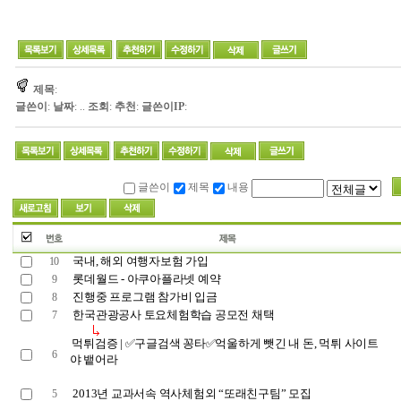
제목
:
글쓴이
:
날짜
: ..
조회
:
추천
:
글쓴이IP
:
글쓴이
제목
내용
국내, 해외 여행자보험 가입
10
롯데월드 - 아쿠아플라넷 예약
9
진행중 프로그램 참가비 입금
8
한국관광공사 토요체험학습 공모전 채택
7
먹튀검증 | ✅구글검색 꽁타✅억울하게 뺏긴 내 돈, 먹튀 사이트
6
야 뱉어라
2013년 교과서속 역사체험외 “또래친구팀” 모집
5